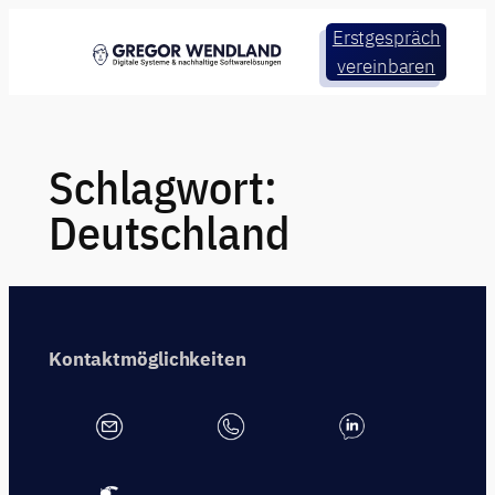
Zum
Erstgespräch
Inhalt
vereinbaren
springen
Schlagwort:
Deutschland
Kontaktmöglichkeiten